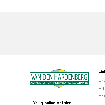
Lin
Aa
N
Re
Veilig online betalen