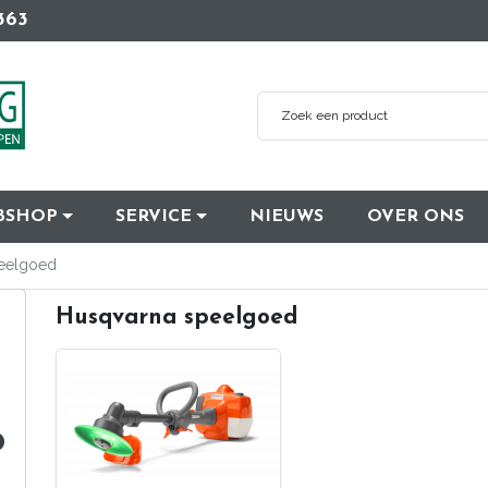
363
BSHOP
SERVICE
NIEUWS
OVER ONS
eelgoed
Husqvarna speelgoed