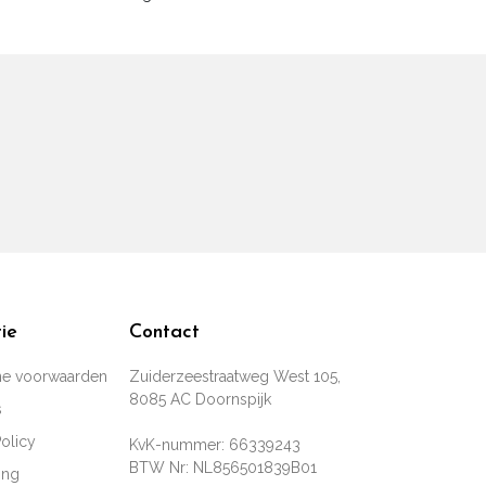
ie
Contact
e voorwaarden
Zuiderzeestraatweg West 105,
8085 AC Doornspijk
s
Policy
KvK-nummer: 66339243
BTW Nr: NL856501839B01
ing