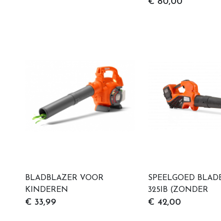
BATTERIJEN)
€ 80,00
BLADBLAZER VOOR
SPEELGOED BLAD
KINDEREN
325IB (ZONDER
BATTERIJEN)
€ 33,99
€ 42,00