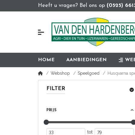
Heeft u vragen? Bel ons op
(0525) 661
HOME
AANBIEDINGEN
WE
Webshop
Speelgoed
Husqvarna sp
FILTER
PRIJS
tot