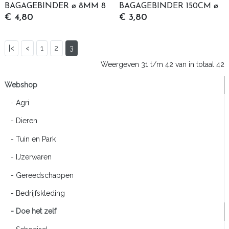
BAGAGEBINDER ø 8MM 8
BAGAGEBINDER 150CM ø
€ 4,80
€ 3,80
HAKEN 30-55CM
10MM
|<
<
1
2
3
Weergeven 31 t/m 42 van in totaal 42
Webshop
- Agri
- Dieren
- Tuin en Park
- IJzerwaren
- Gereedschappen
- Bedrijfskleding
- Doe het zelf