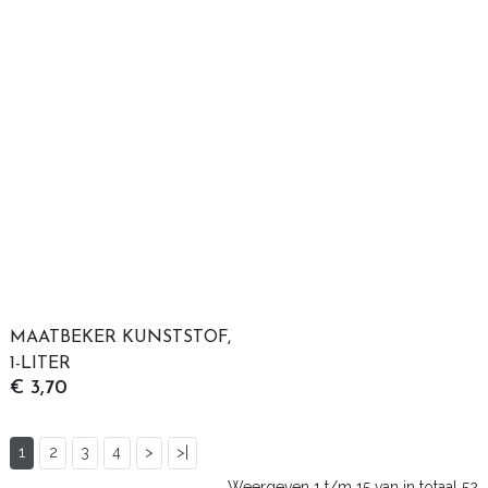
MAATBEKER KUNSTSTOF,
1-LITER
€ 3,70
1
2
3
4
>
>|
Weergeven 1 t/m 15 van in totaal 52