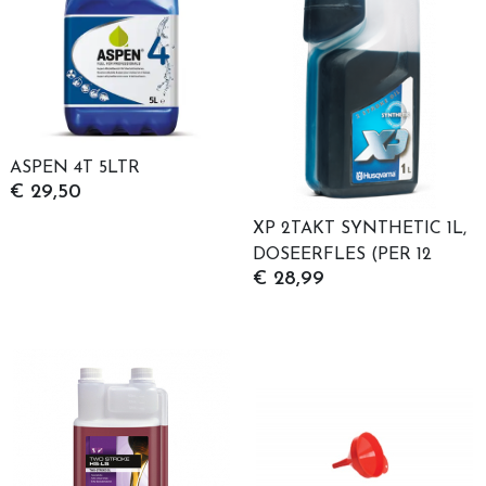
ASPEN 4T 5LTR
€ 29,50
XP 2TAKT SYNTHETIC 1L,
DOSEERFLES (PER 12
€ 28,99
STUKS VERPAKT, PRIJS
PER STUK)