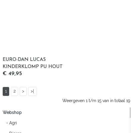
EURO-DAN LUCAS
KINDERKLOMP PU HOUT
€ 49,95
ZWART D.H. 25
1
2
>
>|
Weergeven 1 t/m 15 van in totaal 19
Webshop
- Agri