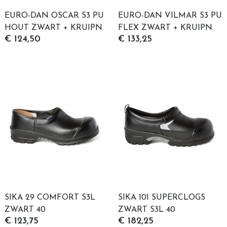
EURO-DAN OSCAR S3 PU
EURO-DAN VILMAR S3 PU
HOUT ZWART + KRUIPN.
FLEX ZWART + KRUIPN.
€ 124,50
€ 133,25
D.H. 40
D.H. 40
SIKA 29 COMFORT S3L
SIKA 101 SUPERCLOGS
ZWART 40
ZWART S3L 40
€ 123,75
€ 182,25