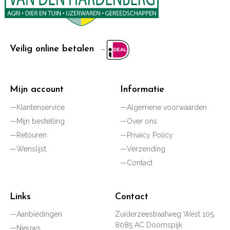
Bewerking
AR-Coating
Schroef (model
Tellerkop
kop)
Veilig online betalen
Mijn account
Informatie
Klantenservice
Algemene voorwaarden
Mijn bestelling
Over ons
Retouren
Privacy Policy
Wenslijst
Verzending
Contact
Links
Contact
Aanbiedingen
Zuiderzeestraatweg West 105,
8085 AC Doornspijk
Nieuws