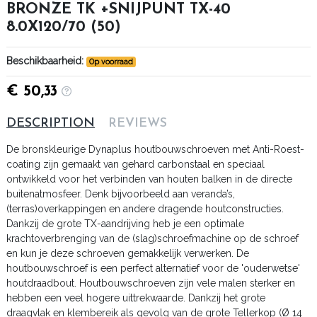
BRONZE TK +SNIJPUNT TX-40
8.0X120/70 (50)
Beschikbaarheid:
Op voorraad
€ 50,33
DESCRIPTION
REVIEWS
De bronskleurige Dynaplus houtbouwschroeven met Anti-Roest-
coating zijn gemaakt van gehard carbonstaal en speciaal
ontwikkeld voor het verbinden van houten balken in de directe
buitenatmosfeer. Denk bijvoorbeeld aan veranda’s,
(terras)overkappingen en andere dragende houtconstructies.
Dankzij de grote TX-aandrijving heb je een optimale
krachtoverbrenging van de (slag)schroefmachine op de schroef
en kun je deze schroeven gemakkelijk verwerken. De
houtbouwschroef is een perfect alternatief voor de 'ouderwetse'
houtdraadbout. Houtbouwschroeven zijn vele malen sterker en
hebben een veel hogere uittrekwaarde. Dankzij het grote
draagvlak en klembereik als gevolg van de grote Tellerkop (Ø 14