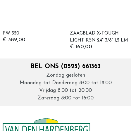
Snijpunt type-17|Cross-sections|Gekartelde
Type boorpunt
draad
CE Norm
14592
Kopdiameter
21 mm
Lengte
70 mm
PW 350
ZAAGBLAD X-TOUGH
schroefdraad
€ 389,00
LIGHT RSN 24" 3/8" 1,5 LM
Diameter
8.0 mm
€ 160,00
84DL
Inhoud
50 stuks
Kleur
Brons
Lengte
120 mm
BEL ONS (0525) 661363
Materiaal
Carbonstaal
Zondag gesloten
Verpakking
Doos
Maandag tot Donderdag 8:00 tot 18:00
Verkoop eenheid
50 Stuks
Uitvoering
Deeldraad
Vrijdag 8:00 tot 20:00
Aandrijving (maat)
TX-40
Zaterdag 8:00 tot 16:00
Aandrijving
TX
Norm
14592
Kwaliteit
A
(materiaal)
Draadsoort
Deeldraad