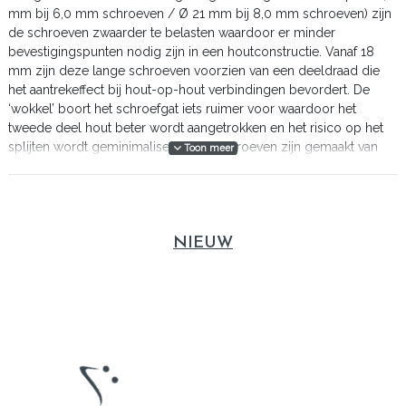
mm bij 6,0 mm schroeven / Ø 21 mm bij 8,0 mm schroeven) zijn
de schroeven zwaarder te belasten waardoor er minder
bevestigingspunten nodig zijn in een houtconstructie. Vanaf 18
mm zijn deze lange schroeven voorzien van een deeldraad die
het aantrekeffect bij hout-op-hout verbindingen bevordert. De
‘wokkel’ boort het schroefgat iets ruimer voor waardoor het
tweede deel hout beter wordt aangetrokken en het risico op het
splijten wordt geminimaliseerd. De schroeven zijn gemaakt van
Toon meer
gehard koolstofstaal en zijn supersterk. Voor het maken van
veilige bouwconstructies. De gecoate schroeven zijn zeer
roestbestending en hebben de allerhoogste corrosiviteitsklasse;
C4. De AR-coating is opgebouwd uit drie dunne laagjes
NIEUW
organische coating bovenop de elektrolytische zinklaag wat zorgt
voor een zeer goede hechting. Door de uitstekende chemische-
en zuurbestendigheid zijn deze schroeven geschikt om toe te
passen in houtsoorten met veel looizuren zoals Red Cedar-,
Douglas- en eikenhout. Dankzij het grote klembereik van de
Tellerkop kun je deze schroeven ook gebruiken voor het
monteren van zachte plaatmaterialen zoals isolatiemateriaal of
houtwolcementplaten.
DoP-nummer
DP0286.08